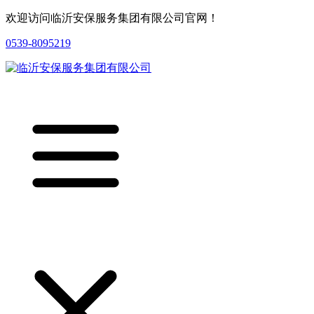
欢迎访问临沂安保服务集团有限公司官网！
0539-8095219