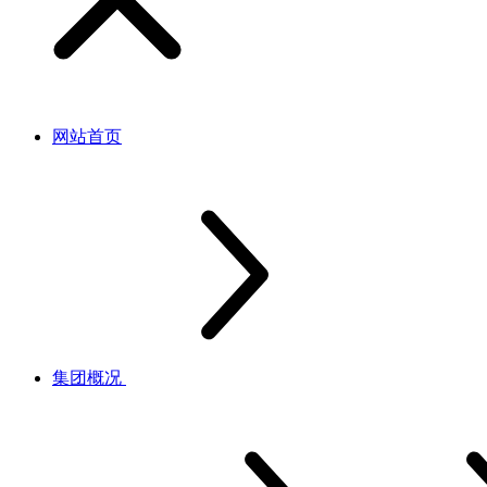
网站首页
集团概况