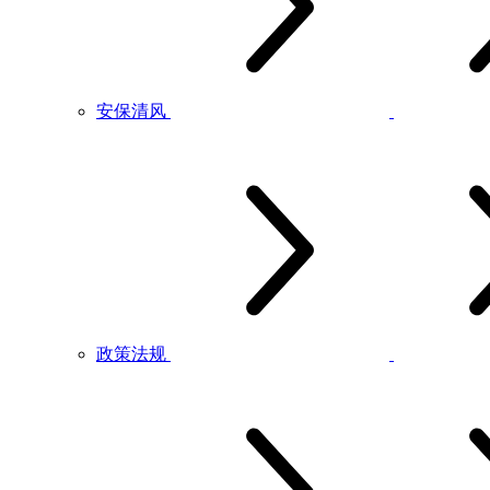
安保清风
政策法规